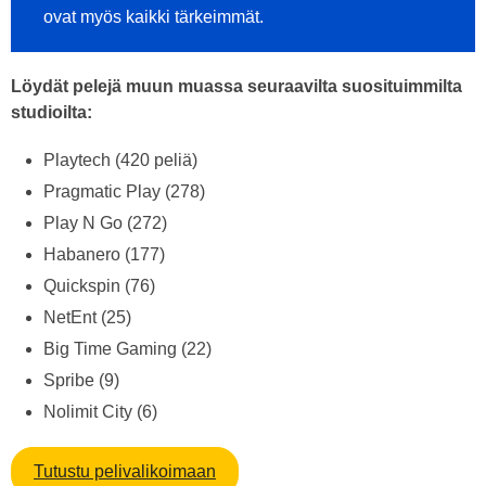
ovat myös kaikki tärkeimmät.
Löydät pelejä muun muassa seuraavilta suosituimmilta
studioilta:
Playtech (420 peliä)
Pragmatic Play (278)
Play N Go (272)
Habanero (177)
Quickspin (76)
NetEnt (25)
Big Time Gaming (22)
Spribe (9)
Nolimit City (6)
Tutustu pelivalikoimaan