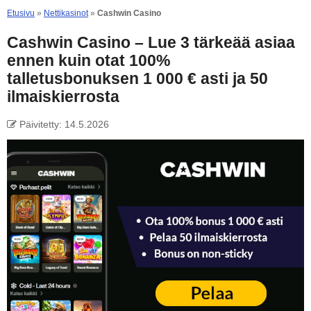
Etusivu
»
Nettikasinot
»
Cashwin Casino
Cashwin Casino – Lue 3 tärkeää asiaa
ennen kuin otat 100%
talletusbonuksen 1 000 € asti ja 50
ilmaiskierrosta
Päivitetty:
14.5.2026