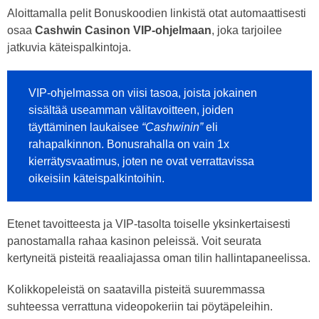
Aloittamalla pelit Bonuskoodien linkistä otat automaattisesti
osaa
Cashwin Casinon VIP-ohjelmaan
, joka tarjoilee
jatkuvia käteispalkintoja.
VIP-ohjelmassa on viisi tasoa, joista jokainen
sisältää useamman välitavoitteen, joiden
täyttäminen laukaisee
“Cashwinin”
eli
rahapalkinnon. Bonusrahalla on vain 1x
kierrätysvaatimus, joten ne ovat verrattavissa
oikeisiin käteispalkintoihin.
Etenet tavoitteesta ja VIP-tasolta toiselle yksinkertaisesti
panostamalla rahaa kasinon peleissä. Voit seurata
kertyneitä pisteitä reaaliajassa oman tilin hallintapaneelissa.
Kolikkopeleistä on saatavilla pisteitä suuremmassa
suhteessa verrattuna videopokeriin tai pöytäpeleihin.