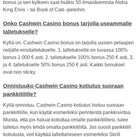
bonus ja sen kylkeen saat lisäksi 50 ilmaiskierrosta Aloha
King Elvis – tai Book of Cats -peleihin.
Onko Cashwin Casino bonus tarjolla useammalle
talletukselle?
Kyllä on. Cashwin Casino bonus on tarjolla uusien pelaajien
neljälle ensitalletukselle. 1. talletukselle on luvassa 100%
bonus 1 000 € asti, 2. talletukselle 100% bonus 250 € asti, 3.
ja 4. talletukselle 50% bonus 250 € asti. Kaikki bonukset
ovat non sticky.
Onnistuuko Cashwin Casino kotiutus suoraan
pankkitilille?
Kyllä onnistuu. Cashwin Casino kotiutus hoituu suoraan
pankkitilille, kun käytät esimerkiksi perinteistä pankkisiirtoa.
Muista, että jos haluat kotiuttaa omalle pankkitilillesi, tulee
talletus myös tehdä omalta pankkitililtä. Jos suosit pankkitili
kotiutusta, voit käyttää tallettamiseen esimerkiksi Skrill