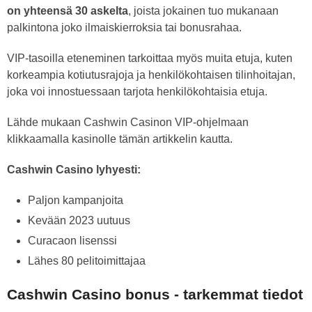
on yhteensä 30 askelta
, joista jokainen tuo mukanaan
palkintona joko ilmaiskierroksia tai bonusrahaa.
VIP-tasoilla eteneminen tarkoittaa myös muita etuja, kuten
korkeampia kotiutusrajoja ja henkilökohtaisen tilinhoitajan,
joka voi innostuessaan tarjota henkilökohtaisia etuja.
Lähde mukaan Cashwin Casinon VIP-ohjelmaan
klikkaamalla kasinolle tämän artikkelin kautta.
Cashwin
Casino lyhyesti:
Paljon kampanjoita
Kevään 2023 uutuus
Curacaon lisenssi
Lähes 80 pelitoimittajaa
Cashwin Casino bonus - tarkemmat tiedot