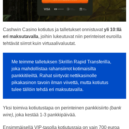
Cashwin Casino kotiutus ja talletukset onnistuvat
yli 10:llä
eri maksutavalla
, joihin lukeutuvat niin perinteiset euroilla
tehtävät siirrot kuin virtuaalivaluutat.
Me teimme talletuksen Skrillin Rapid Transferilla,
joka mahdollistaa rahansiirrot kotimaisilta
pankkitileiltä. Rahat siirtyvät nettikasinolle
pikakasinon tavoin ilman viivettä, mutta kotiutus
tulee tällöin tehdä eri maksutavalla.
Yksi toimiva kotiutustapa on perinteinen pankkisiirto
(bank
wire)
, joka kestää 1-3 pankkipäivää.
Ensimmäisellä VIP-tasolla kotiutusraja on vain 700 euroa