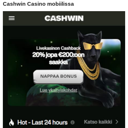
Cashwin Casino mobiilissa