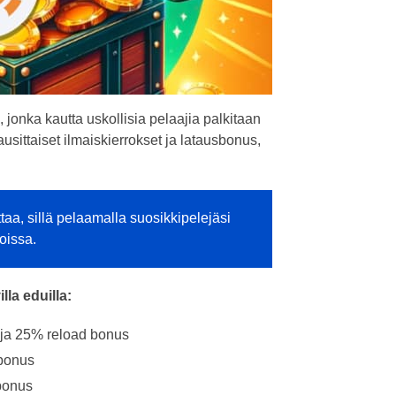
, jonka kautta uskollisia pelaajia palkitaan
ausittaiset ilmaiskierrokset ja latausbonus,
taa, sillä pelaamalla suosikkipelejäsi
oissa.
la eduilla:
a ja 25% reload bonus
 bonus
 bonus