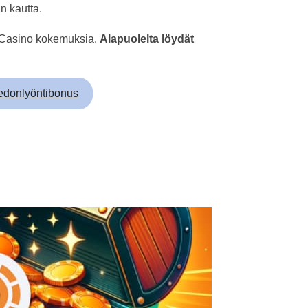
n kautta.
 Casino kokemuksia.
Alapuolelta löydät
vedonlyöntibonus