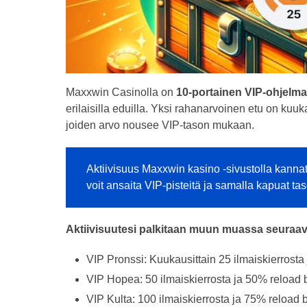
Maxxwin Casinolla on
10-portainen VIP-ohjelma
erilaisilla eduilla. Yksi rahanarvoinen etu on kuuk
joiden arvo nousee VIP-tason mukaan.
Aktiivisuus Maxxwin kasino -sivustolla kannat
voit ansaita VIP-pisteitä ja samalla kapuat tas
Aktiivisuutesi palkitaan muun muassa seuraavil
VIP Pronssi: Kuukausittain 25 ilmaiskierrost
VIP Hopea: 50 ilmaiskierrosta ja 50% reload
VIP Kulta: 100 ilmaiskierrosta ja 75% reload