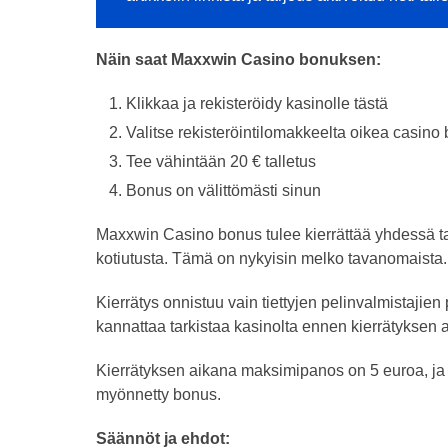
Näin saat Maxxwin Casino bonuksen:
Klikkaa ja rekisteröidy kasinolle tästä
Valitse rekisteröintilomakkeelta oikea casino
Tee vähintään 20 € talletus
Bonus on välittömästi sinun
Maxxwin Casino bonus tulee kierrättää yhdessä t
kotiutusta. Tämä on nykyisin melko tavanomaista
Kierrätys onnistuu vain tiettyjen pelinvalmistajien
kannattaa tarkistaa kasinolta ennen kierrätyksen a
Kierrätyksen aikana maksimipanos on 5 euroa, ja 
myönnetty bonus.
Säännöt ja ehdot: