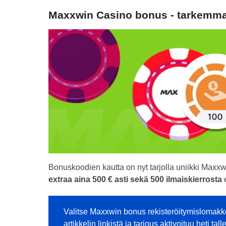
Maxxwin Casino bonus - tarkemmat
Bonuskoodien kautta on nyt tarjolla uniikki Maxxwi
extraa aina 500 € asti sekä 500 ilmaiskierrosta
e
Valitse Maxxwin bonus rekisteröitymislomakke
artikkelin linkistä ja tarjous aktivoituu heti tal