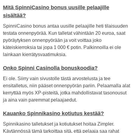
Mitä SpinniCasino bonus uusille pelaajille
sisältää?
SpinniCasino bonus antaa uusille pelaajille heti tilaisuuden
testata onnenpyörää. Kun talletat vähintään 20 euroa, saat
pyöräytyksen onnenpyörään ja voit voittaa joko
käteiskierroksia tai jopa 1 000 € potin. Palkinnoilla ei ole
lainkaan kierrätysvaatimuksia.
Onko Spinni Casinolla bonuskoodia?
Ei ole. Siirry vain sivustolle tästä arvostelusta ja tee
ensitalletus, niin pääset onnenpyörän pariin. Pelaamalla alat
kerryttää myös XP-pisteitä, jotka mahdollistavat tasonousut
ja aina vain paremmat pelaajaedut.
Kauanko Spinnikasino kotiutus kestää?
Spinnikasino talletukset ja kotiutukset hoitaa Zimpler.
Käytännössä tämä tarkoittaa sitä, että pelaaja saa rahat