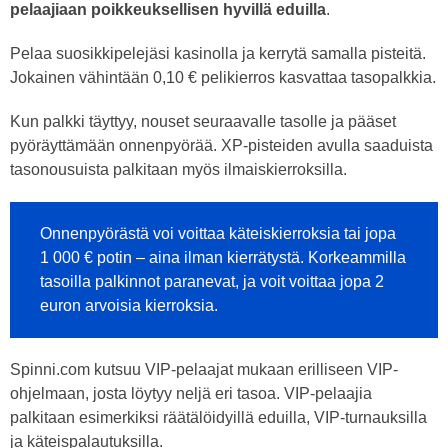
pelaajiaan poikkeuksellisen hyvillä eduilla
.
Pelaa suosikkipelejäsi kasinolla ja kerrytä samalla pisteitä.
Jokainen vähintään 0,10 € pelikierros kasvattaa tasopalkkia.
Kun palkki täyttyy, nouset seuraavalle tasolle ja pääset
pyöräyttämään onnenpyörää. XP-pisteiden avulla saaduista
tasonousuista palkitaan myös ilmaiskierroksilla.
Onnenpyörästä voi voittaa käteiskierroksia tai jopa
1 000 € potin – aina ilman kierrätystä. Korkeammilla
tasoilla palkinnot paranevat, ja voit voittaa jopa 2
euron arvoisia kierroksia.
Spinni.com kutsuu VIP-pelaajat mukaan erilliseen VIP-
ohjelmaan, josta löytyy neljä eri tasoa. VIP-pelaajia
palkitaan esimerkiksi räätälöidyillä eduilla, VIP-turnauksilla
ja käteispalautuksilla.