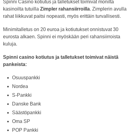
Spinni Casino kotiutus ja talletukset toimivat monilta
kasinoilta tutuilla
Zimpler rahansiirroilla
. Zimplerin avulla
rahat liikkuvat paitsi nopeasti, myös erittäin turvallisesti.
Minimitalletus on 20 euroa ja kotiutukset onnistuvat 30
eurosta alkaen. Spinni ei myöskään peri rahansiirroista
kuluja.
Spinni casino kotiutus ja talletukset toimivat näistä
pankeista:
Osuuspankki
Nordea
S-Pankki
Danske Bank
Säästöpankki
Oma SP
POP Pankki