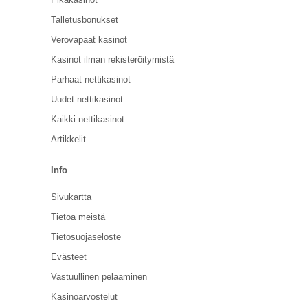
Talletusbonukset
Verovapaat kasinot
Kasinot ilman rekisteröitymistä
Parhaat nettikasinot
Uudet nettikasinot
Kaikki nettikasinot
Artikkelit
Info
Sivukartta
Tietoa meistä
Tietosuojaseloste
Evästeet
Vastuullinen pelaaminen
Kasinoarvostelut