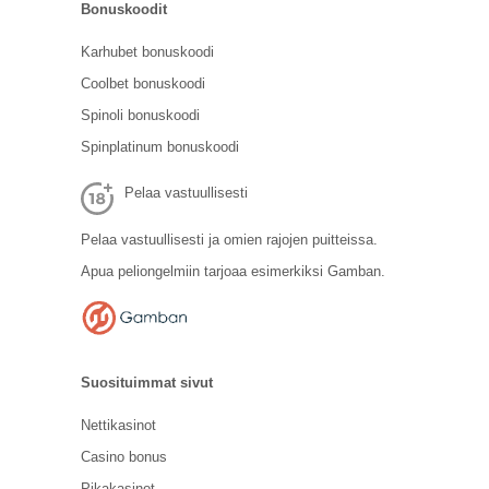
Bonuskoodit
Karhubet bonuskoodi
Coolbet bonuskoodi
Spinoli bonuskoodi
Spinplatinum bonuskoodi
Pelaa vastuullisesti
Pelaa vastuullisesti ja omien rajojen puitteissa.
Apua peliongelmiin tarjoaa esimerkiksi Gamban.
Suosituimmat sivut
Nettikasinot
Casino bonus
Pikakasinot