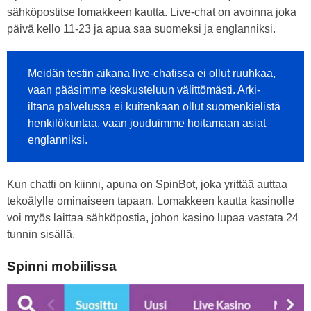
sähköpostitse lomakkeen kautta. Live-chat on avoinna joka
päivä kello 11-23 ja apua saa suomeksi ja englanniksi.
Meidän testin aikana live-chatissa ei ollut ruuhkaa,
vaan pääsimme keskusteluun välittömästi. Arki-
iltana palvelussa ei kuitenkaan ollut suomenkielistä
henkilökuntaa, vaan jouduimme hoitamaan asiat
englanniksi.
Kun chatti on kiinni, apuna on SpinBot, joka yrittää auttaa
tekoälylle ominaiseen tapaan. Lomakkeen kautta kasinolle
voi myös laittaa sähköpostia, johon kasino lupaa vastata 24
tunnin sisällä.
Spinni mobiilissa