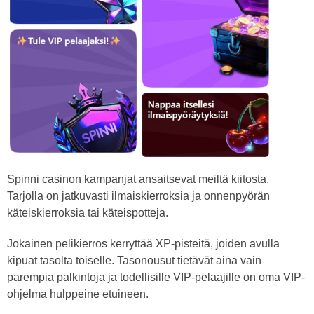
Spinni casinon kampanjat ansaitsevat meiltä kiitosta.
Tarjolla on jatkuvasti ilmaiskierroksia ja onnenpyörän
käteiskierroksia tai käteispotteja.
Jokainen pelikierros kerryttää XP-pisteitä, joiden avulla
kipuat tasolta toiselle. Tasonousut tietävät aina vain
parempia palkintoja ja todellisille VIP-pelaajille on oma VIP-
ohjelma hulppeine etuineen.