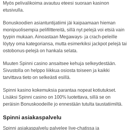
Myös pelivalikoima avautuu eteesi suoraan kasinon
etusivulla.
Bonuskoodien asiantuntijatiimi jäi kaipaamaan hieman
monipuolisempia pelifilttereitä, sillä nyt pelejä voi etsiä vain
tyypin mukaan. Ainoastaan Megaways- ja crach-peleille
löytyy oma kategoriansa, mutta esimerkiksi jackpot pelejä tai
ostobonus-pelejä on hankala selata.
Muuten Spinni casino ansaitsee kehuja selkeydestään.
Sivustolla on helppo liikkua osiosta toiseen ja kaikki
tarvittava tieto on selkeästi esillä.
Spinni kasino kokemuksia parantaa nopeat kotiutukset.
Lisäksi Spinni casino on 100% luotettava, sillä se on
peräisin Bonuskoodeille jo ennestään tutulta taustatiimiltä.
Spinni asiakaspalvelu
Spinni asiakaspalvelu palvelee live-chatissa ja