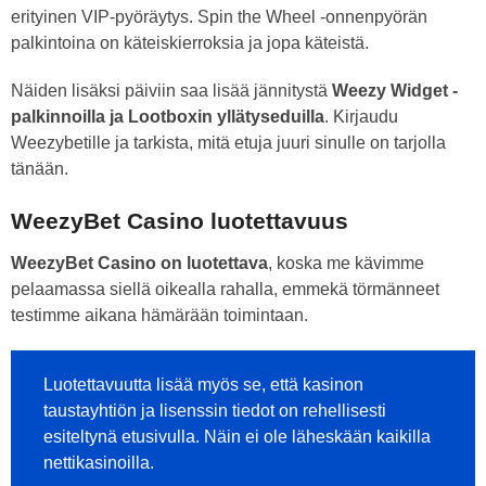
erityinen VIP-pyöräytys. Spin the Wheel -onnenpyörän
palkintoina on käteiskierroksia ja jopa käteistä.
Näiden lisäksi päiviin saa lisää jännitystä
Weezy Widget -
palkinnoilla ja Lootboxin yllätyseduilla
. Kirjaudu
Weezybetille ja tarkista, mitä etuja juuri sinulle on tarjolla
tänään.
WeezyBet Casino luotettavuus
WeezyBet Casino on luotettava
, koska me kävimme
pelaamassa siellä oikealla rahalla, emmekä törmänneet
testimme aikana hämärään toimintaan.
Luotettavuutta lisää myös se, että kasinon
taustayhtiön ja lisenssin tiedot on rehellisesti
esiteltynä etusivulla. Näin ei ole läheskään kaikilla
nettikasinoilla.