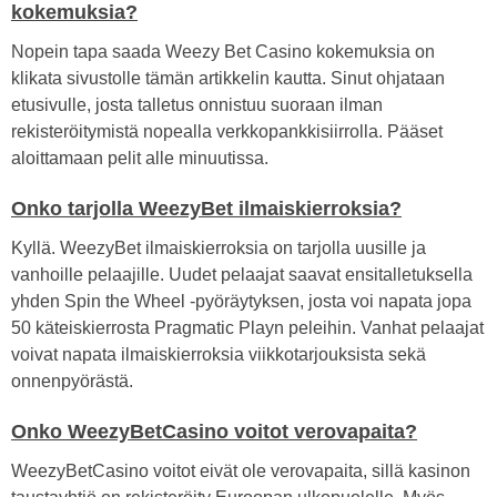
kokemuksia?
Nopein tapa saada Weezy Bet Casino kokemuksia on
klikata sivustolle tämän artikkelin kautta. Sinut ohjataan
etusivulle, josta talletus onnistuu suoraan ilman
rekisteröitymistä nopealla verkkopankkisiirrolla. Pääset
aloittamaan pelit alle minuutissa.
Onko tarjolla WeezyBet ilmaiskierroksia?
Kyllä. WeezyBet ilmaiskierroksia on tarjolla uusille ja
vanhoille pelaajille. Uudet pelaajat saavat ensitalletuksella
yhden Spin the Wheel -pyöräytyksen, josta voi napata jopa
50 käteiskierrosta Pragmatic Playn peleihin. Vanhat pelaajat
voivat napata ilmaiskierroksia viikkotarjouksista sekä
onnenpyörästä.
Onko WeezyBetCasino voitot verovapaita?
WeezyBetCasino voitot eivät ole verovapaita, sillä kasinon