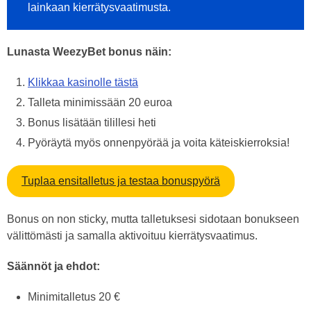
lainkaan kierrätysvaatimusta.
Lunasta WeezyBet bonus näin:
Klikkaa kasinolle tästä
Talleta minimissään 20 euroa
Bonus lisätään tilillesi heti
Pyöräytä myös onnenpyörää ja voita käteiskierroksia!
Tuplaa ensitalletus ja testaa bonuspyörä
Bonus on non sticky, mutta talletuksesi sidotaan bonukseen
välittömästi ja samalla aktivoituu kierrätysvaatimus.
Säännöt ja ehdot:
Minimitalletus 20 €