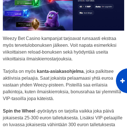
Weezy Bet Casino kampanjat tarjoavat runsaasti ekstraa
myös tervetulobonuksen jälkeen. Voit napata esimerkiksi
viikoittaisen reload-bonuksen sekä hyödyntää useita
viikoittaisia ilmaiskierrostarjouksia.
Tarjolla on myös
kanta-asiakasohjelma
, joka palkitsee
aktiivisia pelaajia. Saat jokaista pelaamaasi yhtä euroa
vastaan yhden Weezy-pisteen. Pisteillä saa erilaisia
palkintoja, kuten ilmaiskierroksia, bonusrahaa tai ylemmillä
VIP-tasoilla jopa käteistä.
Spin the Wheel
-pyöräytys on tarjolla vaikka joka päivä
jokaisesta 25-300 euron talletuksesta. Lisäksi VIP-pelaajille
on luvassa jokaisesta vähintään 300 euron talletuksesta