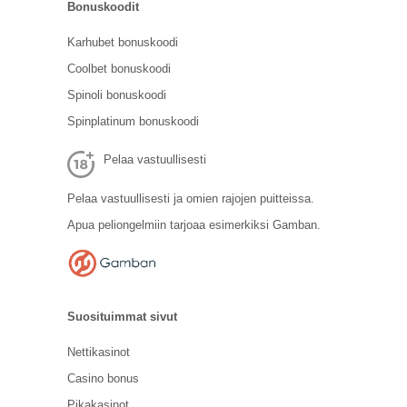
Bonuskoodit
Karhubet bonuskoodi
Coolbet bonuskoodi
Spinoli bonuskoodi
Spinplatinum bonuskoodi
Pelaa vastuullisesti
Pelaa vastuullisesti ja omien rajojen puitteissa.
Apua peliongelmiin tarjoaa esimerkiksi Gamban.
Suosituimmat sivut
Nettikasinot
Casino bonus
Pikakasinot