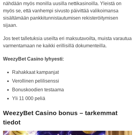
nähdään myös monilla uusilla nettikasinoilla. Yleistä on
myös se, että vanhempi sivusto päivittää valikoimansa
sisältämään pankkitunnistautumisen rekisteröitymisen
sijaan.
Jos teet talletuksia useilta eri maksutavoilta, muista varautua
varmentamaan ne kaikki erillisillä dokumenteilla.
WeezyBet Casino lyhyesti:
Rahakkaat kampanjat
Verollinen pelilisenssi
Bonuskoodien testaama
Yli 11 000 peliä
WeezyBet Casino bonus – tarkemmat
tiedot