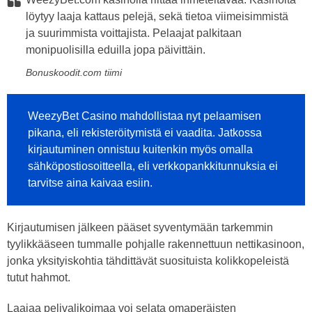
löytyy laaja kattaus pelejä, sekä tietoa viimeisimmistä
ja suurimmista voittajista. Pelaajat palkitaan
monipuolisilla eduilla jopa päivittäin.
Bonuskoodit.com tiimi
WeezyBet Casino mahdollistaa nyt pelaamisen
pikana, eli rekisteröitymistä ei vaadita. Jatkossa
kirjautuminen onnistuu kuitenkin myös omalla
sähköpostiosoitteella, eli verkkopankkitunnuksia ei
tarvitse aina kaivaa esiin.
Kirjautumisen jälkeen pääset syventymään tarkemmin
tyylikkääseen tummalle pohjalle rakennettuun nettikasinoon,
jonka yksityiskohtia tähdittävät suosituista kolikkopeleistä
tutut hahmot.
Laajaa pelivalikoimaa voi selata omaperäisten