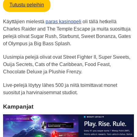
Tutustu peleihin
Käyttäjien mielestä
paras kasinopeli
oli tällä hetkellä
Charles Raider and The Temple Escape ja muita suosittuja
pelejä olivat Sugar Rush, Starburst, Sweet Bonanza, Gates
of Olympus ja Big Bass Splash.
Uusimpia pelejä olivat ovat Street Fighter II, Super Sweets,
Ouija Secrets, Cats of the Caribbean, Food Feast,
Chocolate Deluxe ja Plushie Frenzy.
Live-pelejä löytyy lähes 500 ja niitä toimittavat monet
suositut ja harvinaisemmat studiot.
Kampanjat