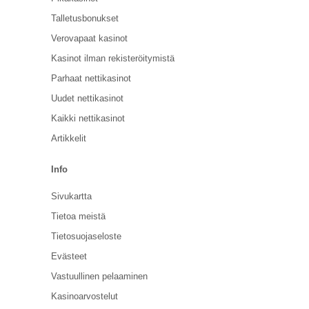
Talletusbonukset
Verovapaat kasinot
Kasinot ilman rekisteröitymistä
Parhaat nettikasinot
Uudet nettikasinot
Kaikki nettikasinot
Artikkelit
Info
Sivukartta
Tietoa meistä
Tietosuojaseloste
Evästeet
Vastuullinen pelaaminen
Kasinoarvostelut